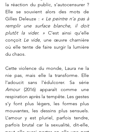
la réaction du public, s’autocensurer ? 
Elle se souvient alors des mots de 
Gilles Deleuze : 
« Le peintre n’a pas à 
remplir une surface blanche, il doit 
plutôt la vider. »
 C’est ainsi qu’elle 
conçoit 
Le vide
, une œuvre charnière 
où elle tente de faire surgir la lumière 
du chaos.
Cette violence du monde, Laura ne la 
nie pas, mais elle la transforme. Elle 
l’adoucit sans l’édulcorer. Sa série 
Amour
 (2016) apparaît comme une 
respiration après la tempête. Les gestes 
s’y font plus légers, les formes plus 
mouvantes, les dessins plus sensuels. 
L’amour y est pluriel, parfois tendre, 
parfois brutal car la sexualité, dit-elle, 
peut elle aussi porter en elle une part 