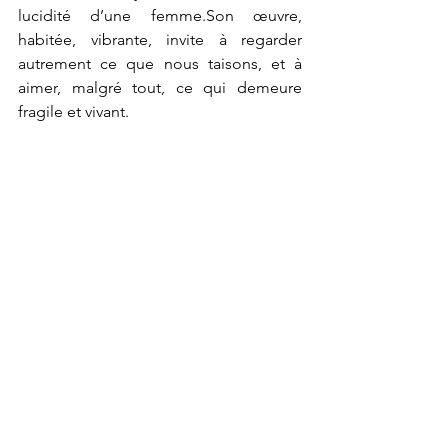
lucidité d’une femme.Son œuvre, 
habitée, vibrante, invite à regarder 
autrement ce que nous taisons, et à 
aimer, malgré tout, ce qui demeure 
fragile et vivant.
Dre Marie Bagi
Directrice du Musée Artistes Femmes 
(MAF)
Publié le 4 novembre 2025
Site web