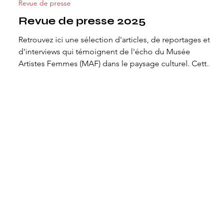
Revue de presse
Revue de presse 2025
Retrouvez ici une sélection d'articles, de reportages et
d'interviews qui témoignent de l'écho du Musée
Artistes Femmes (MAF) dans le paysage culturel. Cette
revue de presse illustre l'intérêt porté à notre mission
de valorisation des artistes femmes et souligne
l'importance de ce projet unique en Suisse. Ouverture
t
du MAF Lire l'article À Lausanne, le premier musée
suisse exclusivement dédié aux artistes féminines va
voir le jour elle.ch / 18 décembre 2025 / Melissa N'Dila
MAF