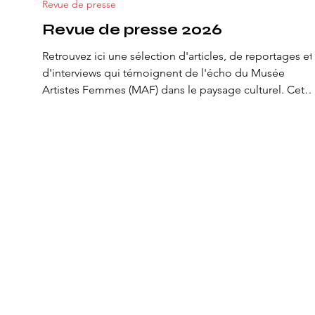
Revue de presse
Revue de presse 2026
Retrouvez ici une sélection d'articles, de reportages et
d'interviews qui témoignent de l'écho du Musée
Artistes Femmes (MAF) dans le paysage culturel. Cette
revue de presse illustre l'intérêt porté à notre mission
de valorisation des artistes femmes et souligne
l'importance de ce projet unique en Suisse. Focus
Femmes ACCROCHAGES Magazine / Mercredi 1 juille
2026 Ouverture du MAF Révéler les talents féminins
Bilan Magazine / Mercredi 6 mai 2026 Un espace
d'exposition qui val
Politique de cookies
Mentions légales
Politique de confidentialité
info@le-maf.ch
+41 76 527 42 00